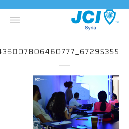
67295355_2436007806460777_7296711297700200448_N